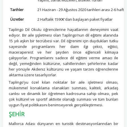
Yapımı, Sanat Müzeleri, Bisiklet Turları
Tarihler
21 Haziran - 29 Ağustos 2020 tarihleri arası 2-6 haftal
Ücretler
2 Haftalık 1590€'dan başlayan paket fiyatlar
Taplingo Dil Okulu öğrencilerine hayatlarının deneyimini vaat
ediyor. Bir aile şişletmesi olan Taplingo’nun dil eğitimi alanında
15 yılı aşkın bir tecrübesi var. Dil öğrenimi için duydukları tutku
sayesinde programlarını her daim ilgi çekici, eğitici,
maceraperest ve her şeyden önce eğlenceli kılmaya
çalışıyorlar. Programlarını sadece dil eğitimi verme amacı ile
değil, yemeğinden kültürüne, sahillerinden şehirlerine kadar
her yönüyle Akdeniz kültürünü ve yaşam tarzını öğrencilerine
aktarma üzere tasarlıyorlar.
Taplingo’yu özel kılan noktalar bir aile işletmesi olması,
mükemmel konaklama olanakları sunması, kaliteli, arkadaş
canlısı ve dinamik bir öğretmen kadrosuna sahip olması, pek
çok kültürel ve sportif aktivite olanağı sunması ve tüm bunları
uygun fiyat politikasını benimseyerek gerçekleştirmesi.
ŞEHİR
Mallorca Adası dünyanın en turistik destinasyonlarından bir