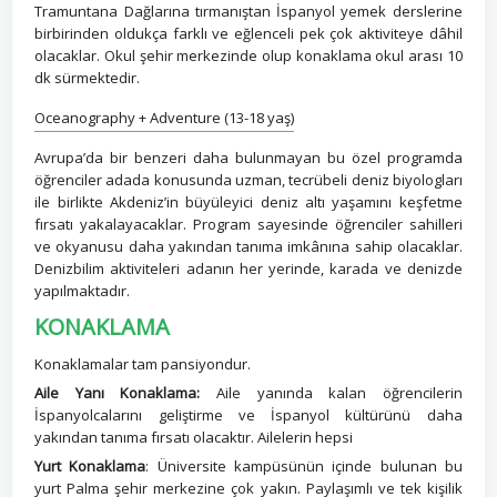
Tramuntana Dağlarına tırmanıştan İspanyol yemek derslerine
birbirinden oldukça farklı ve eğlenceli pek çok aktiviteye dâhil
olacaklar. Okul şehir merkezinde olup konaklama okul arası 10
dk sürmektedir.
Oceanography + Adventure (13-18 yaş)
Avrupa’da bir benzeri daha bulunmayan bu özel programda
öğrenciler adada konusunda uzman, tecrübeli deniz biyologları
ile birlikte Akdeniz’in büyüleyici deniz altı yaşamını keşfetme
fırsatı yakalayacaklar. Program sayesinde öğrenciler sahilleri
ve okyanusu daha yakından tanıma imkânına sahip olacaklar.
Denizbilim aktiviteleri adanın her yerinde, karada ve denizde
yapılmaktadır.
KONAKLAMA
Konaklamalar tam pansiyondur.
Aile Yanı Konaklama:
Aile yanında kalan öğrencilerin
İspanyolcalarını geliştirme ve İspanyol kültürünü daha
yakından tanıma fırsatı olacaktır. Ailelerin hepsi
Yurt Konaklama
: Üniversite kampüsünün içinde bulunan bu
yurt Palma şehir merkezine çok yakın. Paylaşımlı ve tek kişilik