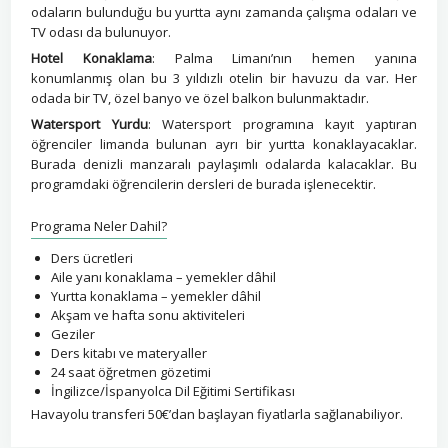
odaların bulunduğu bu yurtta aynı zamanda çalışma odaları ve
TV odası da bulunuyor.
Hotel Konaklama
: Palma Limanı’nın hemen yanına
konumlanmış olan bu 3 yıldızlı otelin bir havuzu da var. Her
odada bir TV, özel banyo ve özel balkon bulunmaktadır.
Watersport Yurdu
: Watersport programına kayıt yaptıran
öğrenciler limanda bulunan ayrı bir yurtta konaklayacaklar.
Burada denizli manzaralı paylaşımlı odalarda kalacaklar. Bu
programdaki öğrencilerin dersleri de burada işlenecektir.
Programa Neler Dahil?
Ders ücretleri
Aile yanı konaklama – yemekler dâhil
Yurtta konaklama – yemekler dâhil
Akşam ve hafta sonu aktiviteleri
Geziler
Ders kitabı ve materyaller
24 saat öğretmen gözetimi
İngilizce/İspanyolca Dil Eğitimi Sertifikası
Havayolu transferi 50€’dan başlayan fiyatlarla sağlanabiliyor.