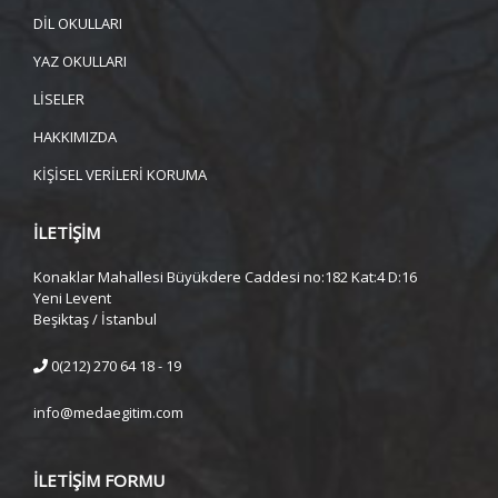
DİL OKULLARI
YAZ OKULLARI
LİSELER
HAKKIMIZDA
KİŞİSEL VERİLERİ KORUMA
İLETİŞİM
Konaklar Mahallesi Büyükdere Caddesi no:182 Kat:4 D:16
Yeni Levent
Beşiktaş / İstanbul
0(212) 270 64 18 - 19
info@medaegitim.com
İLETİŞİM FORMU