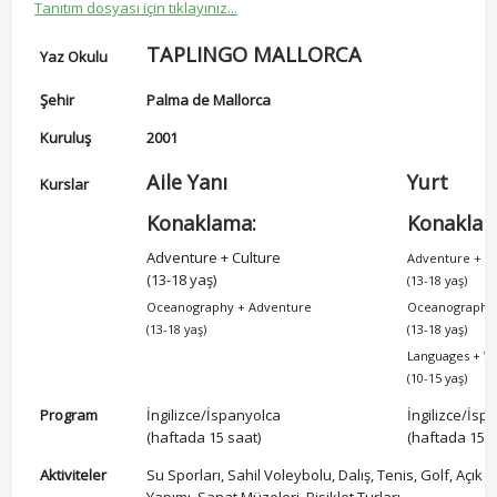
Tanıtım dosyası için tıklayınız...
TAPLINGO MALLORCA
Yaz Okulu
Şehir
Palma de Mallorca
Kuruluş
2001
Aile Yanı
Yurt
Kurslar
Konaklama:
Konaklam
Adventure + Culture
Adventure + C
(13-18 yaş)
(13-18 yaş)
Oceanography + Adventure
Oceanography
(13-18 yaş)
(13-18 yaş)
Languages + W
(10-15 yaş)
Program
İngilizce/İspanyolca
İngilizce/İsp
(haftada 15 saat)
(haftada 15 s
Aktiviteler
Su Sporları, Sahil Voleybolu, Dalış, Tenis, Golf, Açı