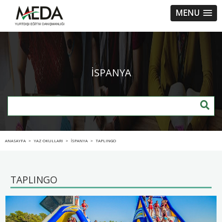
MENU
İSPANYA
ANASAYFA
>
YAZ OKULLARI
>
İSPANYA
>
TAPLINGO
TAPLINGO