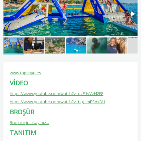
www.taplingo.es
VİDEO
https://www.youtube.com/watch?v=dzE1vVzH2F8
https://www.youtube.com/watch?v=tsgHmESdxDU
BROŞÜR
Broşür için tıkayınız...
TANITIM