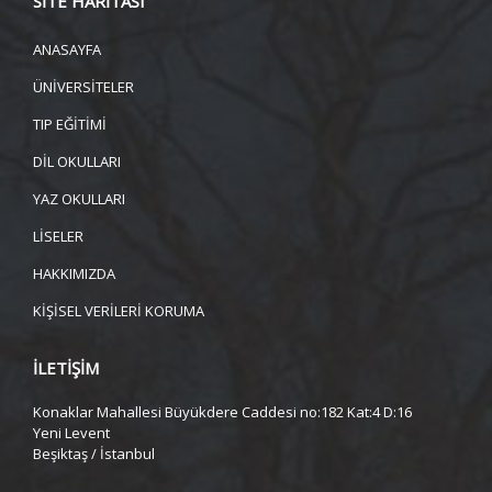
SİTE HARİTASI
ANASAYFA
ÜNİVERSİTELER
TIP EĞİTİMİ
DİL OKULLARI
YAZ OKULLARI
LİSELER
HAKKIMIZDA
KİŞİSEL VERİLERİ KORUMA
İLETİŞİM
Konaklar Mahallesi Büyükdere Caddesi no:182 Kat:4 D:16
Yeni Levent
Beşiktaş / İstanbul