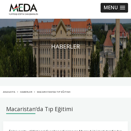
MENU
HABERLER
ANASAYFA
>
HABERLER
>
MACARISTAN’DA TIP EĞITIMI
Macaristan’da Tıp Eğitimi