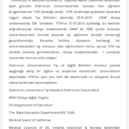
“
University of National Excellence” nişanına Macar hükümeti tarafından
layık görülen Debrecen Üniversitesi’nde sunulan tüm öğretim
programlarının YÖK denkliği vardır; YÖK tarafından açıklanan kararlara
Uygun olarak Tıp Bilimleri alanında, 2015-2016 URAP dünya
sıralamasında 550. Sıradadır. YÖK’ün 01.07.2016 açıkladığı bu kararlar
doğrultusunda dünya sıralamasında URAP ilk 1000 içinde bulunan
üniversitelerden birinde alınacak tıp eğitimine denklik verileceği
garantilenmiştir. Bununla birlikte, dünyanın herhangi bir
üniversitesinden tıp mezunu olan öğrencilerin tümü, ayrıca YÖK tıp
denklik sınavına girmektedirler, dünya sıralamasındaki 1 numaralı
üniversite mezunu bile olsalar!
Debrecen Üniversitesi’nın Tıp ve Sağlık Bilimleri merkezi yüksek
saygınlığa sahip bir eğitim ve araştırma merkezidir; üniversitenin
diplomaları YÖK’ün yanı sıra, tüm AB ülkelerinde ve dünyanın birçok
ülkesi tarafından tanınmaktadır.
Debrecen üniversitesi Tıp Fakültesi
Debrecen Üniversitesi,
WHO Dünya Sağlık Örgütü
US Departmant of Education
The State Education Department (NY, USA)
Medical board of California
Medical Councils of UK, Ireland, Israel,Iran & Norway tarafından