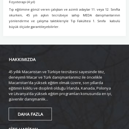
Fizyoterapi (4 yıl)
Tıp eğitimine gönül veren çalışkan ve azimli adaylar 11. veya 12. Sınıfta
okurken, 45 yılı aşkın tecrübeye sahip MEDA danışmanlarının
yönlendirme ve çalışma taktikleriyle Tıp Fakültesi 1. Sınıfa kabulü
büyük ölçüde garantileyebilirler.
HAKKIMIZDA
45 yıllık Macaristan ve Türkiye tecrübesi sayesinde titiz,
deneyimli Macar ve Türk danışmanlarımız ile öncelikle
Macaristan’da yüksek eğitim olmak üzere, son yıllarda
eğitimin köklü ve disiplinli olduğu İrlanda, Kanada, Polonya
ve Litvanya’da yüksek eğitim programları konusunda en iyi,
güvenilir danışmanlık...
DAHA FAZLA