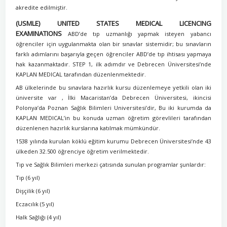
akredite edilmiştir.
(USMLE) UNITED STATES MEDICAL LICENCING
EXAMINATIONS
ABD’de tıp uzmanlığı yapmak isteyen yabancı
öğrenciler için uygulanmakta olan bir sınavlar sistemidir; bu sınavların
farklı adımlarını başarıyla geçen öğrenciler ABD’de tıp ihtisası yapmaya
hak kazanmaktadır. STEP 1, ilk adımdır ve Debrecen Üniversitesi’nde
KAPLAN MEDICAL tarafından düzenlenmektedir.
AB ülkelerinde bu sınavlara hazırlık kursu düzenlemeye yetkili olan iki
üniversite var , İlki Macaristan’da Debrecen Üniversitesi, ikincisi
Polonya’da Poznan Sağlık Bilimleri Universitesi’dir, Bu iki kurumda da
KAPLAN MEDICAL’in bu konuda uzman öğretim görevlileri tarafından
düzenlenen hazırlık kurslarına katılmak mümkündür.
1538 yılında kurulan köklü eğitim kurumu Debrecen Üniversitesi’nde 43
ülkeden 32.500 öğrenciye öğretim verilmektedir.
Tıp ve Sağlık Bilimleri merkezi çatısında sunulan programlar şunlardır:
Tıp (6 yıl)
Dişçilik (6 yıl)
Eczacılık (5 yıl)
Halk Sağlığı (4 yıl)